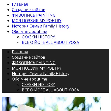
Main
Главная
Создание сайтов
Navigation
ЖИВОПИСЬ PAINTING
МОЯ ПОЭЗИЯ MY POETRY
История Семьи Family History
Обо мне about me
СКАЗКИ HISTORY
ВСЕ О ЙОГЕ ALL ABOUT YOGA
Main
Главная
Создание сайтов
Navigation
ЖИВОПИСЬ PAINTING
МОЯ ПОЭЗИЯ MY POETRY
История Семьи Family History
Обо мне about me
СКАЗКИ HISTORY
ВСЕ О ЙОГЕ ALL ABOUT YOGA