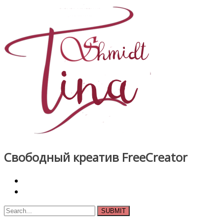
Skip
to
content
Свободный креатив FreeCreator