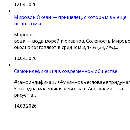
12.04.2026
Мировой Океан — пришелец, с которым вы еще
не знакомы
Морская
вода́ — вода морей и океанов. Солёность Миров
океана составляет в среднем 3,47 % (34,7 ‰)...
10.04.2026
Самоиндефикация в современном обществе
#самоиндификация#учимновыеслова#япридума
Есть одна маленькая девочка в Австралии, она
рисует в...
14.03.2026