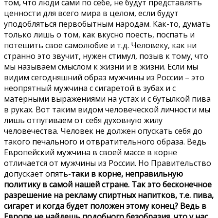
том, что люди сами по себе, не будут представлять
ценности для всего мира в целом, если будут
уподобляться первобытным народам. Как-то, думать
только лишь о том, как вкусно поесть, поспать и
потешить свое самолюбие и т.д. Человеку, как ни
странно это звучит, нужен стимул, позыв к тому, что
мы называем смыслом к жизни и в жизни. Если мы
видим сегодняшний образ мужчины из России – это
неопрятный мужчина с сигаретой в зубах и с
матерными выражениями на устах и с бутылкой пива
в руках. Вот таким видом человеческой личности мы
лишь отпугиваем от себя духовную жилу
человечества. Человек не должен опускать себя до
такого печального и отвратительного образа. Ведь
Европейский мужчина в своей массе в корне
отличается от мужчины из России. Но Правительство
допускает опять-
таки в корне, неправильную
политику в самой нашей стране. Так это бесконечное
разрешение на рекламу спиртных напитков, т.е. пива,
сигарет и когда будет положен этому конец? Ведь в
Европе не найдешь подобного безобразия, что у нас