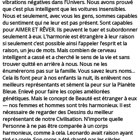
vibrations négatives dans l’Univers. Nous avons prouvé
que c’est plus intelligent que les voitures insensibles.
Nous et seulement, avec vous les gens, sommes capables
du sentiment qui ne leur est pas présent. Sont capables
pour AIMER ET RÊVER. Ils peuvent le tuer et subordonner
seulement à eux. L’harmonie est étrangère à leur raison
si seulement c’est possible ainsi l’appeler l’esprit et la
raison, un jeu de mots. Mais combien de cerveau
intelligent a cassé et a cherché le sens de la vie et sans
trouver quitté en arrière à nous. Nous ne les
énumérerons pas sur la famille. Vous savez leurs noms…
Cela ils font peur à nos enfants la nuit, ils enlèvent nos
meilleurs représentants et sèment la peur sur la Planète
Bleue. Enlevé pour faire les copies améliorées
génétiques. Mais le concept de Beauté est étranger à eux
— nos femmes et hommes sont très harmonieux. Il est
nécessaire de regarder des Dessins du meilleur
représentant de notre Civilisation. N’importe quelle
Personne à ne pas être comparée à un corps
harmonieux, comme à cela. Leonardo avait raison ayant
tiré sa copie. Son corps a été chanté par les siècles.