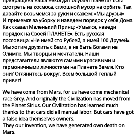
превращена наша некогда Голубая Планета? Если
смотреть из космоса, сплошной мусор на орбите. Так
давайте возьмемся за руки и скажем: «Мы друзья».
И примемся за уборку и наведем порядок у себя Дома.
Как сказал Маленький Принц: «Умылся, наведи
порядок на Своей ПЛАНЕТЕ». Есть русская
пословица: «Не имей сто Рублей, а имей 100 Друзей».
Мы хотим дружить с Вами, а не быть Богами на
Олимпе. Мы творцы и мечтатели. Наши
представители являются самыми красивыми и
гармоничными личностями на Планете Земля. Кто
они? Оглянитесь вокруг. Всем большой теплый
привет!
We have come from Mars, for us have come mechanical
race Grey. And originally the Civilization has moved from
the Planet Sirius. Our Civilization has learned much
thanks to that cars did all manual labor. But cars have got
a false idea themselves owners.
They our invention, we have generated own death on
Mars.