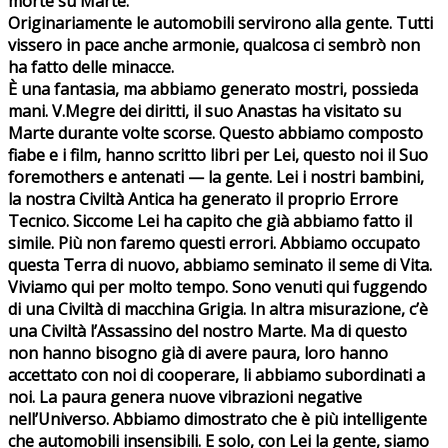
morte su Marte.
Originariamente le automobili servirono alla gente. Tutti
vissero in pace anche armonie, qualcosa ci sembrò non
ha fatto delle minacce.
È una fantasia, ma abbiamo generato mostri, possieda
mani. V.Megre dei diritti, il suo Anastas ha visitato su
Marte durante volte scorse. Questo abbiamo composto
fiabe e i film, hanno scritto libri per Lei, questo noi il Suo
foremothers e antenati — la gente. Lei i nostri bambini,
la nostra Civiltà Antica ha generato il proprio Errore
Tecnico. Siccome Lei ha capito che già abbiamo fatto il
simile. Più non faremo questi errori. Abbiamo occupato
questa Terra di nuovo, abbiamo seminato il seme di Vita.
Viviamo qui per molto tempo. Sono venuti qui fuggendo
di una Civiltà di macchina Grigia. In altra misurazione, c’è
una Civiltà l’Assassino del nostro Marte. Ma di questo
non hanno bisogno già di avere paura, loro hanno
accettato con noi di cooperare, li abbiamo subordinati a
noi. La paura genera nuove vibrazioni negative
nell’Universo. Abbiamo dimostrato che è più intelligente
che automobili insensibili. E solo, con Lei la gente, siamo