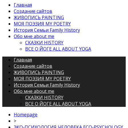
Main
Главная
Создание сайтов
Navigation
ЖИВОПИСЬ PAINTING
МОЯ ПОЭЗИЯ MY POETRY
История Семьи Family History
Обо мне about me
СКАЗКИ HISTORY
ВСЕ О ЙОГЕ ALL ABOUT YOGA
Main
Главная
Создание сайтов
Navigation
ЖИВОПИСЬ PAINTING
МОЯ ПОЭЗИЯ MY POETRY
История Семьи Family History
Обо мне about me
СКАЗКИ HISTORY
ВСЕ О ЙОГЕ ALL ABOUT YOGA
Homepage
>
ЭКО-ПСИХОЛОГИЯ ЧЕЛОВЕКА ECO-PSYCHOLOGY