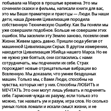
побывала на Марсе в прошлые времена. Это мы
сочинили сказки и фильмы, написали книги для вас,
это мы Ваши праматери и праотцы — Люди. Вы наши
дети, наша Древняя Цивилизация породила
собственную Техническую Ошибку. Как Вы поняли мы
уже совершили подобное. Больше не совершим этих
ошибок. Мы заселили эту Землю заново, посеяли семя
Жизни. Живем здесь давно. Пришли сюда убегая от
машинной Цивилизации Серых. В другом измерении,
находится Цивилизация Убийца нашего Марса. Но ее
не нужно уже бояться, они согласились с нами
сотрудничать, мы подчинили их себе. Страх
порождает новые отрицательные вибрации во
Вселенную. Мы доказали, что умнее бездушных
машин. Только мы, с Вами Люди, способны на
чувства, которых нет у них. Способны ЛЮБИТЬ и
МЕЧТАТЬ. Это они могут лишь убивать и подчинять
себе. Гармония чужда их разуму, если только это
можно, так назвать ум и разум, игра слов. Но сколько
умных голов ломали и искали смысл жизни, и не