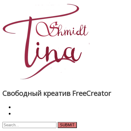
Skip
to
content
Свободный креатив FreeCreator