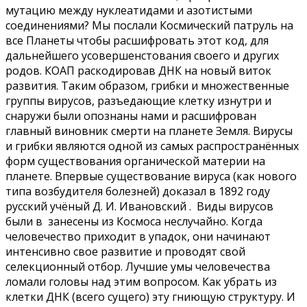
мутацию между нуклеатидами и азотистыми
соединениями? Мы послали Космический патруль на
все Планеты чтобы расшифровать этот код, для
дальнейшего усовершенстования своего и других
родов. КОАП раскодировав ДНК на новый виток
развития. Таким образом, грибки и множественные
группы вирусов, разъедающие клетку изнутри и
снаружи были опознаны нами и расшифрован
главный виновник смерти на планете Земля. Вирусы
и грибки являются одной из самых распространённых
форм существования органической материи на
планете. Впервые существование вируса (как нового
типа возбудителя болезней) доказал в 1892 году
русский учёный Д. И. Ивановский . Виды вирусов
были в занесены из Космоса неслучайно. Когда
человечество приходит в упадок, они начинают
интенсивно свое развитие и проводят свой
селекционный отбор. Лучшие умы человечества
ломали головы над этим вопросом. Как убрать из
клетки ДНК (всего сущего) эту гниющую структуру. И