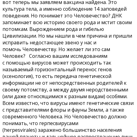
вот теперь мы заявляем вакцина найдена. Это
культура тела, а именно соблюдение 14 заповедей
поведения. Но понимает это Человечество? ДНК
запоминает всю историю своего рода и мстит своим
потомкам. Вырождением рода и гибелью
Цивилизации. Но мы нашли в чем причина и пришли
исправить недостающее звено у нас и
помочь Человечеству. Но желает ли это сам
Человек? Согласно вашим исследованиям
с помощью вирусов может происходить так
называемый горизонтальный перенос генов
(ксенология), то есть передача генетической
информации не от непосредственных родителей к
своему потомству, а между двумя неродственными
(или даже относящимися к разным видам) особями.
Всем известно, что вирусы имеют генетические связи
с представителями флоры и фауны Земли, а также
современного Человека. Но Человечество должно
понимать, что герпесвирусами
(herpesvirales) заражено большинство населения
вашей планеты и дальнейшее распространение лишь