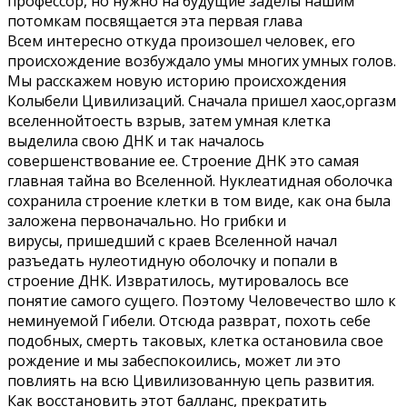
профессор, но нужно на будущие заделы нашим
потомкам посвящается эта первая глава
Всем интересно откуда произошел человек, его
происхождение возбуждало умы многих умных голов.
Мы расскажем новую историю происхождения
Колыбели Цивилизаций. Сначала пришел хаос,оргазм
вселеннойтоесть взрыв, затем умная клетка
выделила свою ДНК и так началось
совершенcтвование ее. Строение ДНК это самая
главная тайна во Вселенной. Нуклеатидная оболочка
сохранила строение клетки в том виде, как она была
заложена первоначально. Но грибки и
вирусы, пришедший с краев Вселенной начал
разъедать нулеотидную оболочку и попали в
строение ДНК. Извратилось, мутировалось все
понятие самого сущего. Поэтому Человечество шло к
неминуемой Гибели. Отсюда разврат, похоть себе
подобных, смерть таковых, клетка остановила свое
рождение и мы забеспокоились, может ли это
повлиять на всю Цивилизованную цепь развития.
Как восстановить этот балланс, прекратить