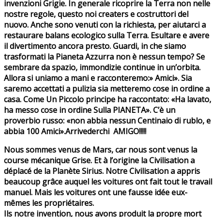
invenzioni Grigie. In generale ricoprire la Terra non nelle
nostre regole, questo noi creaters e costruttori del
nuovo. Anche sono venuti con la richiesta, per aiutarci a
restaurare balans ecologico sulla Terra. Esultare e avere
il divertimento ancora presto. Guardi, in che siamo
trasformati la Pianeta Azzurra non è nessun tempo? Se
sembrare da spazio, immondizie continue in un’orbita.
Allora si uniamo a mani e racconteremo:» Amici». Sia
saremo accettati a pulizia sia metteremo cose in ordine a
casa. Come Un Piccolo principe ha raccontato: «Ha lavato,
ha messo cose in ordine Sulla PIANETA». C’è un
proverbio russo: «non abbia nessun Centinaio di rublo, e
abbia 100 Amici».Arrivederchi AMIGO!!!!!
Nous sommes venus de Mars, car nous sont venus la
course mécanique Grise. Et à l’origine la Civilisation a
déplacé de la Planète Sirius. Notre Civilisation a appris
beaucoup grâce auquel les voitures ont fait tout le travail
manuel. Mais les voitures ont une fausse idée eux-
mêmes les propriétaires.
Ils notre invention, nous avons produit la propre mort