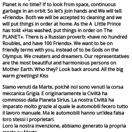
Planet is no time? If to look from space, continuous
garbage in an orbit. So let’s join hands and We will tell:
«Friends». Both we will be accepted to cleaning and we
will put things in order at home. As the A LIttle Prince
has told: «Has washed, put things in order on The
PLANET». There is a Russian proverb: «have no hundred
Roubles, and have 100 Friends». We want to be on
friendly terms with you, instead of to be Gods on the
Olympus. We creaters and dreamers. Our representatives
are the most beautiful and harmonious persons on
Mother Earth. Who they? Look back around. All the big
warm greetings! Kiss
Siamo venuti da Marte, poiché noi sono venuti la corsa
meccanica Grigia. E originariamente la Civiltà ha
commosso dalla Pianeta Sirius. La nostra Civiltà ha
imparato molto grazie al quale le automobili fecero tutto
il lavoro manuale. Ma le automobili hanno un’idea falsa
loro stessi i proprietari.
Loro la nostra invenzione, abbiamo generato la propria