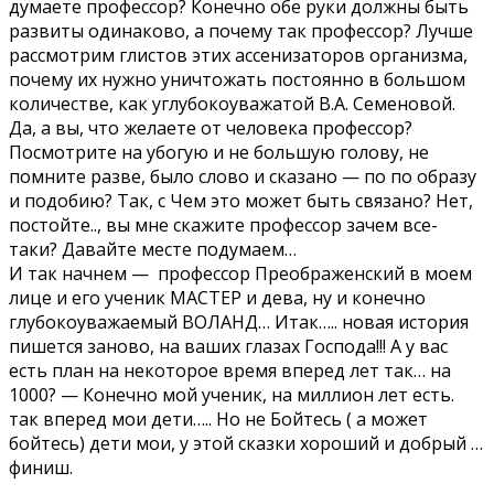
думаете профессор? Конечно обе руки должны быть
развиты одинаково, а почему так профессор? Лучше
рассмотрим глистов этих ассенизаторов организма,
почему их нужно уничтожать постоянно в большом
количестве, как углубокоуважатой В.А. Семеновой.
Да, а вы, что желаете от человека профессор?
Посмотрите на убогую и не большую голову, не
помните разве, было слово и сказано — по по образу
и подобию? Так, с Чем это может быть связано? Нет,
постойте.., вы мне скажите профессор зачем все-
таки? Давайте месте подумаем…
И так начнем — профессор Преображенский в моем
лице и его ученик МАСТЕР и дева, ну и конечно
глубокоуважаемый ВОЛАНД… Итак….. новая история
пишется заново, на ваших глазах Господа!!! А у вас
есть план на некоторое время вперед лет так… на
1000? — Конечно мой ученик, на миллион лет есть.
так вперед мои дети….. Но не Бойтесь ( а может
бойтесь) дети мои, у этой сказки хороший и добрый …
финиш.