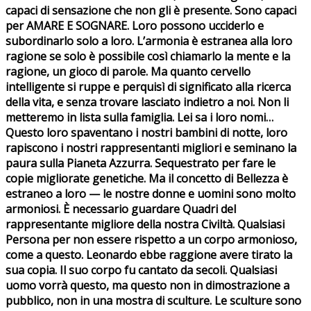
capaci di sensazione che non gli è presente. Sono capaci
per AMARE E SOGNARE. Loro possono ucciderlo e
subordinarlo solo a loro. L’armonia è estranea alla loro
ragione se solo è possibile così chiamarlo la mente e la
ragione, un gioco di parole. Ma quanto cervello
intelligente si ruppe e perquisì di significato alla ricerca
della vita, e senza trovare lasciato indietro a noi. Non li
metteremo in lista sulla famiglia. Lei sa i loro nomi…
Questo loro spaventano i nostri bambini di notte, loro
rapiscono i nostri rappresentanti migliori e seminano la
paura sulla Pianeta Azzurra. Sequestrato per fare le
copie migliorate genetiche. Ma il concetto di Bellezza è
estraneo a loro — le nostre donne e uomini sono molto
armoniosi. È necessario guardare Quadri del
rappresentante migliore della nostra Civiltà. Qualsiasi
Persona per non essere rispetto a un corpo armonioso,
come a questo. Leonardo ebbe raggione avere tirato la
sua copia. Il suo corpo fu cantato da secoli. Qualsiasi
uomo vorrà questo, ma questo non in dimostrazione a
pubblico, non in una mostra di sculture. Le sculture sono